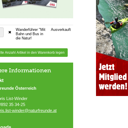
Wanderführer "Mit
Ausverkauft
Bahn und Bus in
die Natur!
te Anzahl Artikel in den Warenkorb legen
ere Informationen
kt
freunde Österreich
ris List-Winder
/892 35 34-25
ris.list-winder@naturfreunde.at
oads