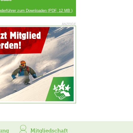
derführer zum Downloaden
(PDF, 12 MB )
ANZEIGE
ung
Mitgliedschaft