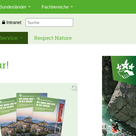
Bundesländer
Fachbereiche
Intranet
Service
Respect Nature
r!