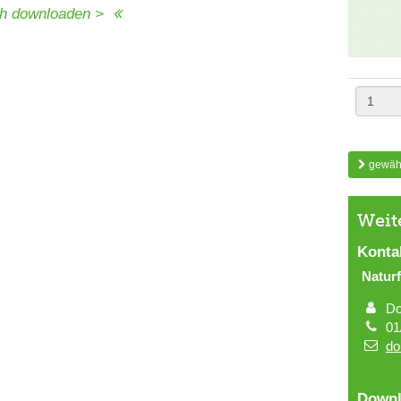
ch
downloaden >
gewähl
Weit
Konta
Natur
Do
01
do
Downl